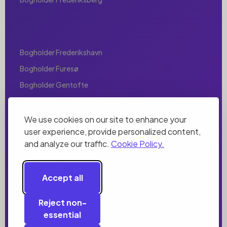
Bogholder Frederikshavn
Bogholder Furesø
Bogholder Gentofte
Bogholder Gladsaxe
Bogholder Glostrup
We use cookies on our site to enhance your
user experience, provide personalized content,
Bogholder Greve
and analyze our traffic.
Cookie Policy.
Bogholder Helsingør
Bogholder Herlev
Accept all
Bogholder Herning
Bogholder Hillerød
Reject non-
essential
Bogholder Hjørring