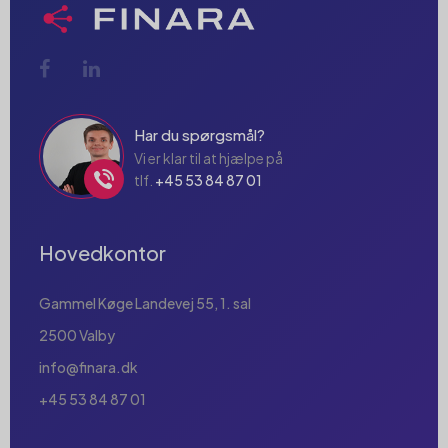
Har du spørgsmål?
Vi er klar til at hjælpe på
tlf.
+45 53 84 87 01
Hovedkontor
Gammel Køge Landevej 55, 1. sal
2500 Valby
info@finara.dk
+45 53 84 87 01