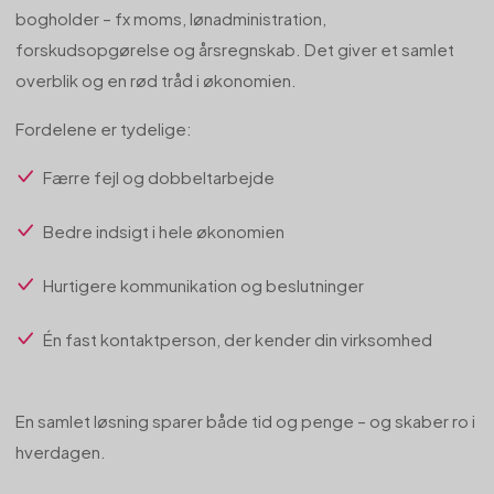
bogholder – fx moms, lønadministration,
forskudsopgørelse og årsregnskab. Det giver et samlet
overblik og en rød tråd i økonomien.
Fordelene er tydelige:
Færre fejl og dobbeltarbejde
Bedre indsigt i hele økonomien
Hurtigere kommunikation og beslutninger
Én fast kontaktperson, der kender din virksomhed
En samlet løsning sparer både tid og penge – og skaber ro i
hverdagen.