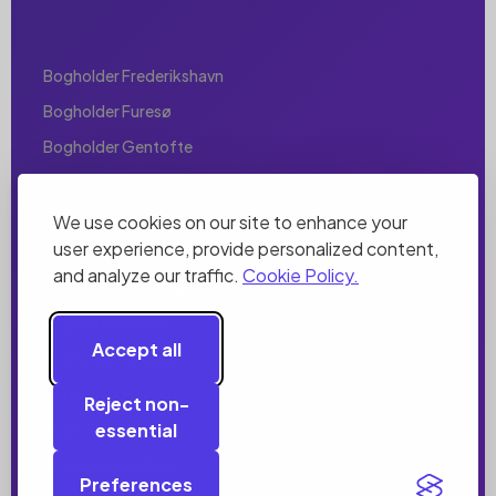
Bogholder Frederikshavn
Bogholder Furesø
Bogholder Gentofte
Bogholder Gladsaxe
Bogholder Glostrup
We use cookies on our site to enhance your
user experience, provide personalized content,
Bogholder Greve
and analyze our traffic.
Cookie Policy.
Bogholder Helsingør
Bogholder Herlev
Accept all
Bogholder Herning
Bogholder Hillerød
Reject non-
essential
Bogholder Hjørring
Bogholder Holbæk
Preferences