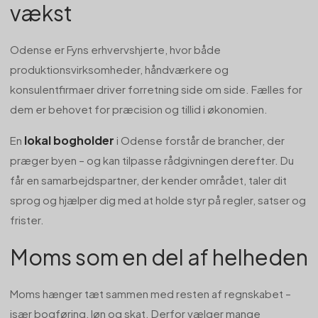
vækst
Odense er Fyns erhvervshjerte, hvor både
produktionsvirksomheder, håndværkere og
konsulentfirmaer driver forretning side om side. Fælles for
dem er behovet for præcision og tillid i økonomien.
lokal bogholder
En
i Odense forstår de brancher, der
præger byen – og kan tilpasse rådgivningen derefter. Du
får en samarbejdspartner, der kender området, taler dit
sprog og hjælper dig med at holde styr på regler, satser og
frister.
Moms som en del af helheden
Moms hænger tæt sammen med resten af regnskabet –
især bogføring, løn og skat. Derfor vælger mange