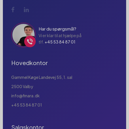
Har du spørgsmål?
Vi er klar til at hjælpe på
tlf.
+45 53 84 87 01
Hovedkontor
Gammel Køge Landevej 55, 1. sal
2500 Valby
info@finara.dk
+45 53 84 87 01
Salgskontor