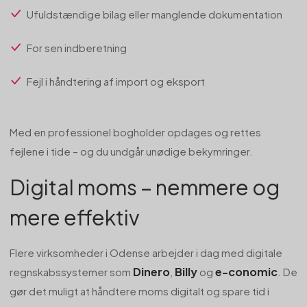
Ufuldstændige bilag eller manglende dokumentation
For sen indberetning
Fejl i håndtering af import og eksport
Med en professionel bogholder opdages og rettes
fejlene i tide – og du undgår unødige bekymringer.
Digital moms – nemmere og
mere effektiv
Flere virksomheder i Odense arbejder i dag med digitale
Dinero
Billy
e-conomic
regnskabssystemer som
,
og
. De
gør det muligt at håndtere moms digitalt og spare tid i